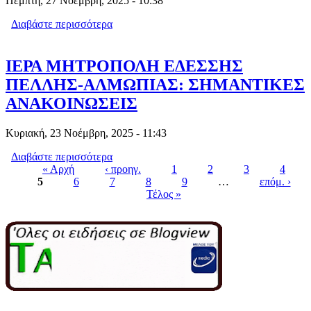
Πέμπτη, 27 Νοέμβρη, 2025 - 10:38
Διαβάστε περισσότερα
για 3η Δ. ΣΥΝΑΞΗ ΤΕΤΑΡΤΗΣ 26/11:
ΓΑΜΟΣ ΙΣΑΑΚ ΚΑΙ ΡΕΒΕΚΚΑΣ (ΓΕΝ.
24) - Α΄ ΜΕΡΟΣ
ΙΕΡΑ ΜΗΤΡΟΠΟΛΗ ΕΔΕΣΣΗΣ
ΠΕΛΛΗΣ-ΑΛΜΩΠΙΑΣ: ΣΗΜΑΝΤΙΚΕΣ
ΑΝΑΚΟΙΝΩΣΕΙΣ
Κυριακή, 23 Νοέμβρη, 2025 - 11:43
Διαβάστε περισσότερα
για ΙΕΡΑ ΜΗΤΡΟΠΟΛΗ ΕΔΕΣΣΗΣ
« Αρχή
‹ προηγ.
ΠΕΛΛΗΣ-ΑΛΜΩΠΙΑΣ: ΣΗΜΑΝΤΙΚΕΣ
1
2
3
4
5
6
7
ΑΝΑΚΟΙΝΩΣΕΙΣ
8
9
…
επόμ. ›
Pages
Τέλος »