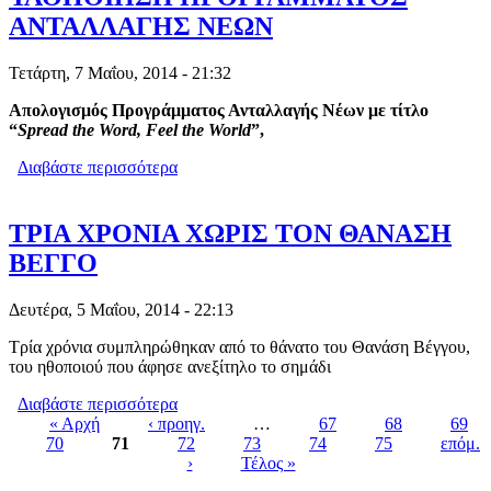
ΑΝΤΑΛΛΑΓΗΣ ΝΕΩΝ
Τετάρτη, 7 Μαΐου, 2014 - 21:32
Απολογισμός Προγράμματος Ανταλλαγής Νέων με τίτλο
“
Spread
the
Word
,
Feel
the
World
”,
Διαβάστε περισσότερα
για ΚΙΝΗΣΗΣ ΝΕΩΝ ΈΔΕΣΣΑΣ:
ΥΛΟΠΟΙΗΣΗ ΠΡΟΓΡΑΜΜΑΤΟΣ
ΑΝΤΑΛΛΑΓΗΣ ΝΕΩΝ
ΤΡΙΑ ΧΡΟΝΙΑ ΧΩΡΙΣ ΤΟΝ ΘΑΝΑΣΗ
ΒΕΓΓΟ
Δευτέρα, 5 Μαΐου, 2014 - 22:13
Τρία χρόνια συμπληρώθηκαν από το θάνατο του Θανάση Βέγγου,
του ηθοποιού που άφησε ανεξίτηλο το σημάδι
Διαβάστε περισσότερα
για ΤΡΙΑ ΧΡΟΝΙΑ ΧΩΡΙΣ ΤΟΝ ΘΑΝΑΣΗ
« Αρχή
‹ προηγ.
ΒΕΓΓΟ
…
67
68
69
70
71
72
73
74
75
επόμ.
Pages
›
Τέλος »