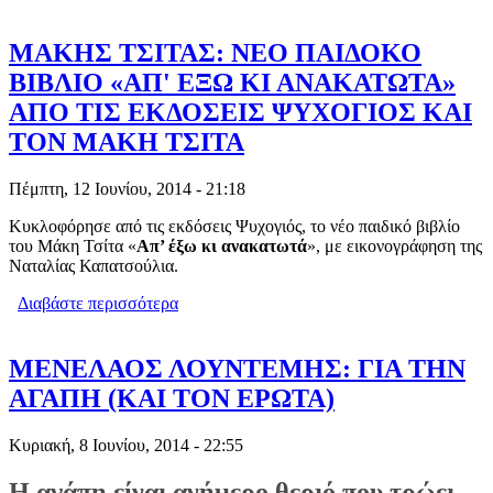
ΒΟΥΝΩΝ ΣΤΗΝ ΓΑΒΑΛΙΩΤΙΣΣΑ
ΕΔΕΣΣΑΣ
ΜΑΚΗΣ ΤΣΙΤΑΣ: ΝΕΟ ΠΑΙΔΟΚΟ
ΒΙΒΛΙΟ «ΑΠ' ΕΞΩ ΚΙ ΑΝΑΚΑΤΩΤΑ»
ΑΠΟ ΤΙΣ ΕΚΔΟΣΕΙΣ ΨΥΧΟΓΙΟΣ ΚΑΙ
ΤΟΝ ΜΑΚΗ ΤΣΙΤΑ
Πέμπτη, 12 Ιουνίου, 2014 - 21:18
Κυκλοφόρησε από τις εκδόσεις Ψυχογιός, το νέο παιδικό βιβλίο
του Μάκη Τσίτα «
Απ’ έξω κι ανακατωτά
», με εικονογράφηση της
Ναταλίας Καπατσούλια.
Διαβάστε περισσότερα
για ΜΑΚΗΣ ΤΣΙΤΑΣ: ΝΕΟ ΠΑΙΔΟΚΟ
ΒΙΒΛΙΟ «ΑΠ' ΕΞΩ ΚΙ ΑΝΑΚΑΤΩΤΑ»
ΑΠΟ ΤΙΣ ΕΚΔΟΣΕΙΣ ΨΥΧΟΓΙΟΣ ΚΑΙ
ΤΟΝ ΜΑΚΗ ΤΣΙΤΑ
ΜΕΝΕΛΑΟΣ ΛΟΥΝΤΕΜΗΣ: ΓΙΑ ΤΗΝ
ΑΓΑΠΗ (ΚΑΙ ΤΟΝ ΕΡΩΤΑ)
Κυριακή, 8 Ιουνίου, 2014 - 22:55
Η αγάπη είναι ανήμερο θεριό που τρώει