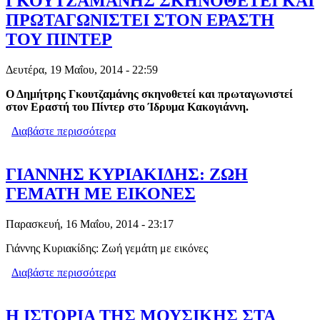
ΓΚΟΥΤΖΑΜΑΝΗΣ ΣΚΗΝΟΘΕΤΕΙ ΚΑΙ
ΠΡΩΤΑΓΩΝΙΣΤΕΙ ΣΤΟΝ ΕΡΑΣΤΗ
ΤΟΥ ΠΙΝΤΕΡ
Δευτέρα, 19 Μαΐου, 2014 - 22:59
Ο Δημήτρης Γκουτζαμάνης σκηνοθετεί και πρωταγωνιστεί
στον Εραστή του Πίντερ στο Ίδρυμα Κακογιάννη.
Διαβάστε περισσότερα
για Ο ΕΔΕΣΣΑΙΟΣ ΔΗΜ.
ΓΚΟΥΤΖΑΜΑΝΗΣ ΣΚΗΝΟΘΕΤΕΙ ΚΑΙ
ΠΡΩΤΑΓΩΝΙΣΤΕΙ ΣΤΟΝ ΕΡΑΣΤΗ ΤΟΥ
ΠΙΝΤΕΡ
ΓΙΑΝΝΗΣ ΚΥΡΙΑΚΙΔΗΣ: ΖΩΗ
ΓΕΜΑΤΗ ΜΕ ΕΙΚΟΝΕΣ
Παρασκευή, 16 Μαΐου, 2014 - 23:17
Γιάννης Κυριακίδης: Ζωή γεμάτη με εικόνες
Διαβάστε περισσότερα
για ΓΙΑΝΝΗΣ ΚΥΡΙΑΚΙΔΗΣ: ΖΩΗ
ΓΕΜΑΤΗ ΜΕ ΕΙΚΟΝΕΣ
Η ΙΣΤΟΡΙΑ ΤΗΣ ΜΟΥΣΙΚΗΣ ΣΤΑ