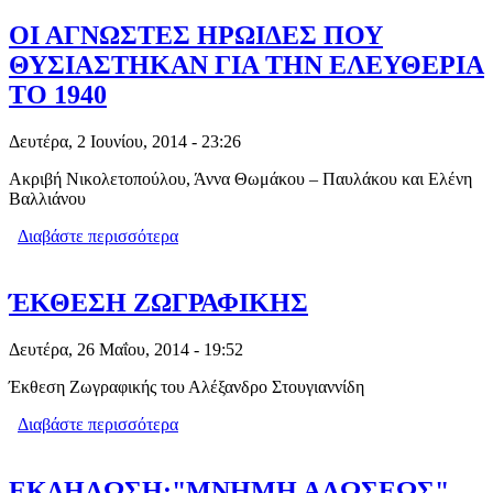
ΝΑ ΛΕΙΤΟΥΡΓΗΣΕΙ ΣΤΗΝ ΑΓΙΑ ΣΟΦΙΑ
466 ΧΡΟΝΙΑ ΜΕΤΑ ΤΗΝ ΆΛΩΣΗ ΤΗΣ
ΟΙ ΑΓΝΩΣΤΕΣ ΗΡΩΙΔΕΣ ΠΟΥ
ΚΩΝΣΤΑΝΤΙΝΟΥΠΟΛΗΣ (ΜΙΑ
ΘΥΣΙΑΣΤΗΚΑΝ ΓΙΑ ΤΗΝ ΕΛΕΥΘΕΡΙΑ
ΙΣΤΟΡΙΑ ΠΟΥ ΛΙΓΟΙ ΓΝΩΡΙΖΟΥΝ)
ΤΟ 1940
Δευτέρα, 2 Ιουνίου, 2014 - 23:26
Ακριβή Νικολετοπούλου, Άννα Θωμάκου – Παυλάκου και Ελένη
Βαλλιάνου
Διαβάστε περισσότερα
για ΟΙ ΑΓΝΩΣΤΕΣ ΗΡΩΙΔΕΣ ΠΟΥ
ΘΥΣΙΑΣΤΗΚΑΝ ΓΙΑ ΤΗΝ ΕΛΕΥΘΕΡΙΑ
ΤΟ 1940
ΈΚΘΕΣΗ ΖΩΓΡΑΦΙΚΗΣ
Δευτέρα, 26 Μαΐου, 2014 - 19:52
Έκθεση Ζωγραφικής του Αλέξανδρο Στουγιαννίδη
Διαβάστε περισσότερα
για ΈΚΘΕΣΗ ΖΩΓΡΑΦΙΚΗΣ
ΕΚΔΗΛΩΣΗ:"ΜΝΗΜΗ ΑΛΩΣΕΩΣ"